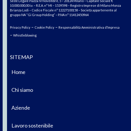
Sede Legale Piazza IV Novembre, 5 – 20124 Milano – Capitale Sociale €
10.000.000,00 i.v. – R.E.A. n° MI – 1539598 – Registro Imprese di Milano Monza
Brianza Lodi – Codice Fiscale n° 12227100158 – Società appartenente al
gruppo IVA “Gi Group Holding” – P.IVA n° 11412450964
–
–
Privacy Policy
Cookie Policy
Responsabilità Amministrativa d’Impresa
–
Whistleblowing
SITEMAP
Home
Chi siamo
Aziende
Lavoro sostenibile