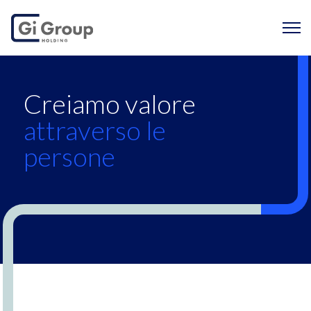
Chi siamo
Creiamo valore
attraverso le
persone