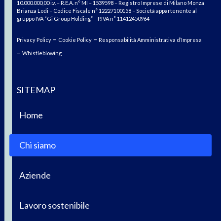
10.000.000,00 i.v. – R.E.A. n° MI – 1539598 – Registro Imprese di Milano Monza
Brianza Lodi – Codice Fiscale n° 12227100158 – Società appartenente al
gruppo IVA “Gi Group Holding” – P.IVA n° 11412450964
–
–
Privacy Policy
Cookie Policy
Responsabilità Amministrativa d’Impresa
–
Whistleblowing
SITEMAP
Home
Chi siamo
Aziende
Lavoro sostenibile