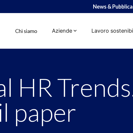
News & Pubblica
Chi siamo
Aziende
Lavoro sostenibi
rends. Scarica il paper
al HR Trends
il paper