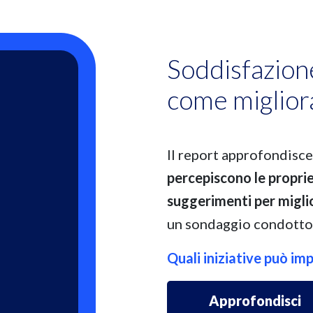
Soddisfazione
come miglior
Il report approfondisc
percepiscono le proprie
suggerimenti per migli
un sondaggio condotto
Quali iniziative può im
Approfondisci