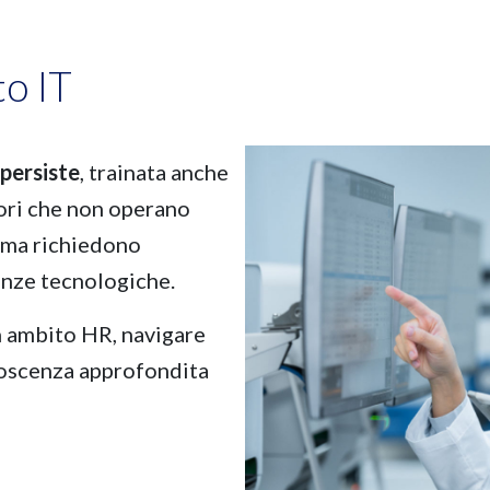
to IT
persiste
, trainata anche
tori che non operano
 ma richiedono
enze tecnologiche.
in ambito HR, navigare
noscenza approfondita