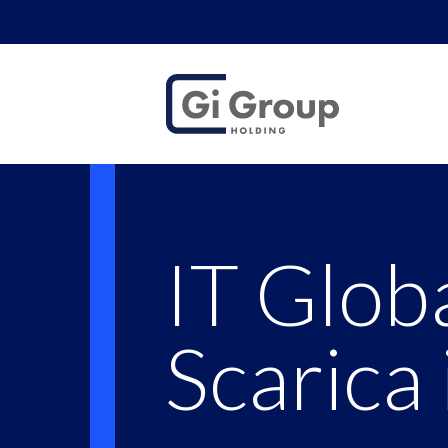
IT Global HR T
IT Glob
Scarica 