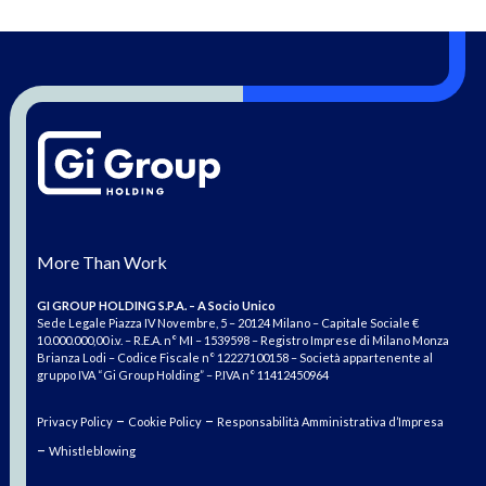
More Than Work
GI GROUP HOLDING S.P.A. – A Socio Unico
Sede Legale Piazza IV Novembre, 5 – 20124 Milano – Capitale Sociale €
10.000.000,00 i.v. – R.E.A. n° MI – 1539598 – Registro Imprese di Milano Monza
Brianza Lodi – Codice Fiscale n° 12227100158 – Società appartenente al
gruppo IVA “Gi Group Holding” – P.IVA n° 11412450964
–
–
Privacy Policy
Cookie Policy
Responsabilità Amministrativa d’Impresa
–
Whistleblowing