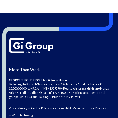
More Than Work
GI GROUP HOLDING S.P.A. – A Socio Unico
Sede Legale Piazza IV Novembre, 5 – 20124 Milano – Capitale Sociale €
10.000.000,00 i.v. – R.E.A. n° MI – 1539598 – Registro Imprese di Milano Monza
Brianza Lodi – Codice Fiscale n° 12227100158 – Società appartenente al
gruppo IVA “Gi Group Holding” – P.IVA n° 11412450964
–
–
Privacy Policy
Cookie Policy
Responsabilità Amministrativa d’Impresa
–
Whistleblowing