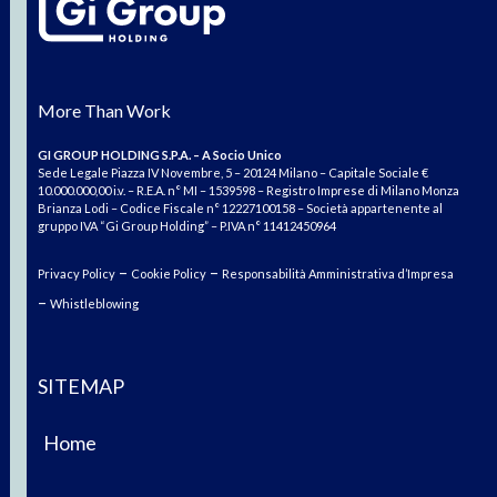
More Than Work
GI GROUP HOLDING S.P.A. – A Socio Unico
Sede Legale Piazza IV Novembre, 5 – 20124 Milano – Capitale Sociale €
10.000.000,00 i.v. – R.E.A. n° MI – 1539598 – Registro Imprese di Milano Monza
Brianza Lodi – Codice Fiscale n° 12227100158 – Società appartenente al
gruppo IVA “Gi Group Holding” – P.IVA n° 11412450964
–
–
Privacy Policy
Cookie Policy
Responsabilità Amministrativa d’Impresa
–
Whistleblowing
SITEMAP
Home