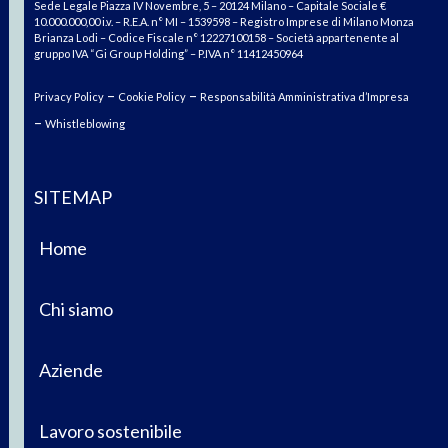
Sede Legale Piazza IV Novembre, 5 – 20124 Milano – Capitale Sociale €
10.000.000,00 i.v. – R.E.A. n° MI – 1539598 – Registro Imprese di Milano Monza
Brianza Lodi – Codice Fiscale n° 12227100158 – Società appartenente al
gruppo IVA “Gi Group Holding” – P.IVA n° 11412450964
–
–
Privacy Policy
Cookie Policy
Responsabilità Amministrativa d’Impresa
–
Whistleblowing
SITEMAP
Home
Chi siamo
Aziende
Lavoro sostenibile