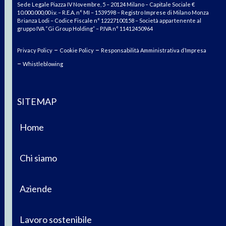
Sede Legale Piazza IV Novembre, 5 – 20124 Milano – Capitale Sociale €
10.000.000,00 i.v. – R.E.A. n° MI – 1539598 – Registro Imprese di Milano Monza
Brianza Lodi – Codice Fiscale n° 12227100158 – Società appartenente al
gruppo IVA “Gi Group Holding” – P.IVA n° 11412450964
–
–
Privacy Policy
Cookie Policy
Responsabilità Amministrativa d’Impresa
–
Whistleblowing
SITEMAP
Home
Chi siamo
Aziende
Lavoro sostenibile