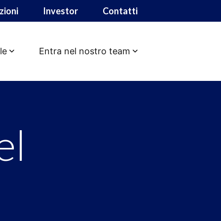
zioni
Investor
Contatti
le
Entra nel nostro team
ca il paper
el