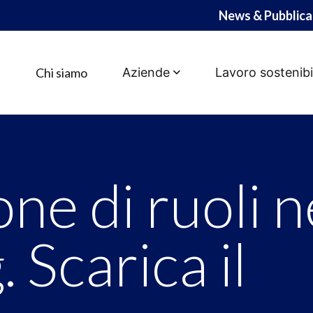
News & Pubblica
Chi siamo
Aziende
Lavoro sostenibi
uoli nel Banking. Scari
ne di ruoli n
 Scarica il