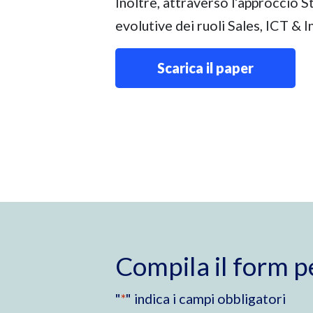
Inoltre, attraverso l’approccio 
evolutive dei ruoli Sales, ICT & 
Scarica il paper
.
Compila il form p
"
*
" indica i campi obbligatori