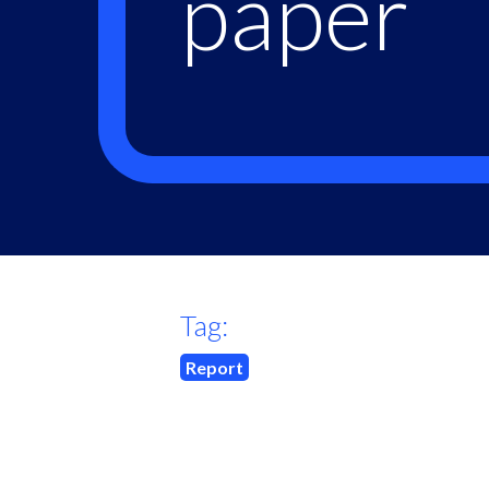
paper
Tag:
Report