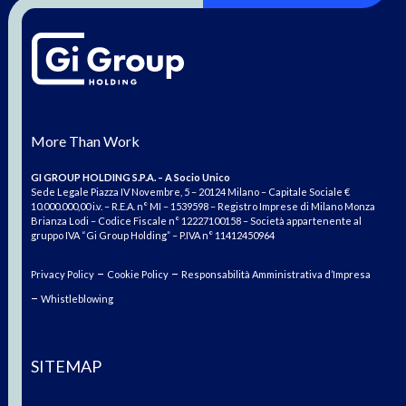
More Than Work
GI GROUP HOLDING S.P.A. – A Socio Unico
Sede Legale Piazza IV Novembre, 5 – 20124 Milano – Capitale Sociale €
10.000.000,00 i.v. – R.E.A. n° MI – 1539598 – Registro Imprese di Milano Monza
Brianza Lodi – Codice Fiscale n° 12227100158 – Società appartenente al
gruppo IVA “Gi Group Holding” – P.IVA n° 11412450964
–
–
Privacy Policy
Cookie Policy
Responsabilità Amministrativa d’Impresa
–
Whistleblowing
SITEMAP