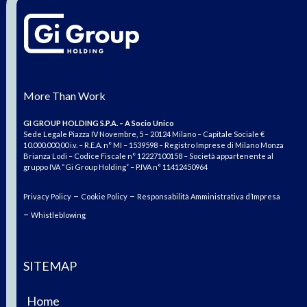
More Than Work
GI GROUP HOLDING S.P.A. – A Socio Unico
Sede Legale Piazza IV Novembre, 5 – 20124 Milano – Capitale Sociale €
10.000.000,00 i.v. – R.E.A. n° MI – 1539598 – Registro Imprese di Milano Monza
Brianza Lodi – Codice Fiscale n° 12227100158 – Società appartenente al
gruppo IVA “Gi Group Holding” – P.IVA n° 11412450964
–
–
Privacy Policy
Cookie Policy
Responsabilità Amministrativa d’Impresa
–
Whistleblowing
SITEMAP
Home