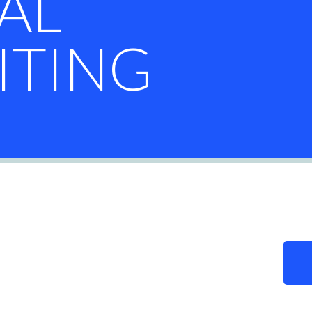
AL
ITING