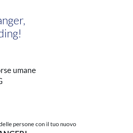
anger,
ding!
orse umane
G
 delle persone con il tuo nuovo