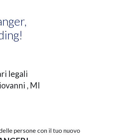
anger,
ding!
ri legali
iovanni
, MI
 delle persone con il tuo nuovo