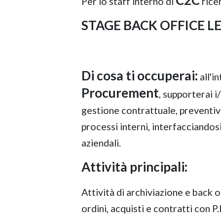
C2C
Per lo staff interno di
rice
STAGE BACK OFFICE L
Di cosa ti occuperai:
all'i
Procurement
, supporterai i/
gestione contrattuale, preventi
processi interni, interfacciandosi
aziendali.
Attività principali:
Attività di archiviazione e back 
ordini, acquisti e contratti con 