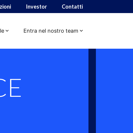
zioni
Investor
Contatti
le
Entra nel nostro team
CE