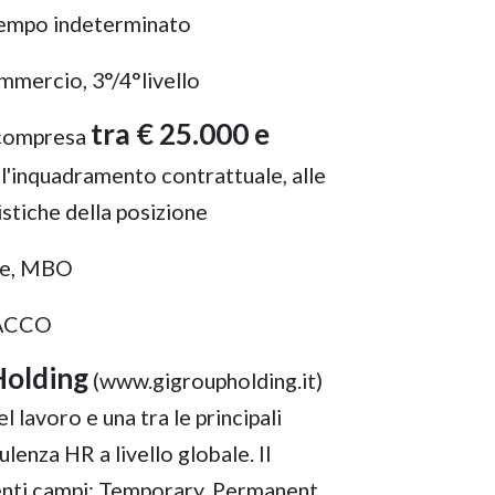
empo indeterminato
ercio, 3°/4°livello
tra € 25.000 e
 compresa
all'inquadramento contrattuale, alle
istiche della posizione
are, MBO
SACCO
Holding
(www.gigroupholding.it)
l lavoro e una tra le principali
lenza HR a livello globale. Il
enti campi: Temporary, Permanent