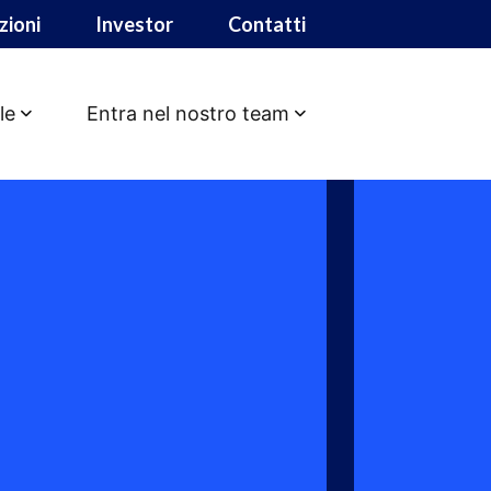
zioni
Investor
Contatti
le
Entra nel nostro team
IOR