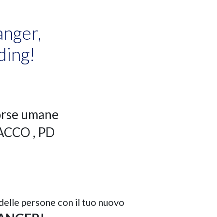
anger,
ding!
orse umane
SACCO
, PD
 delle persone con il tuo nuovo