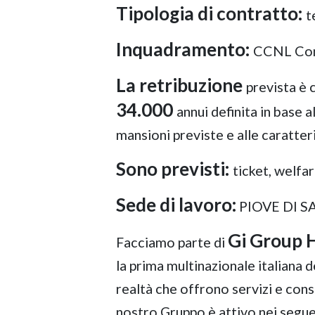
Tipologia di contratto:
t
Inquadramento:
CCNL Comm
La retribuzione
prevista è
34.000
annui definita in base 
mansioni previste e alle caratter
Sono previsti:
ticket, welf
Sede di lavoro:
PIOVE DI 
Gi Group 
Facciamo parte di
la prima multinazionale italiana de
realtà che offrono servizi e consu
nostro Gruppo è attivo nei segu