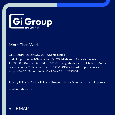
More Than Work
GI GROUP HOLDING S.P.A. – A Socio Unico
Sede Legale Piazza IV Novembre, 5 – 20124 Milano – Capitale Sociale €
10.000.000,00 i.v. – R.E.A. n° MI – 1539598 – Registro Imprese di Milano Monza
Brianza Lodi – Codice Fiscale n° 12227100158 – Società appartenente al
gruppo IVA “Gi Group Holding” – P.IVA n° 11412450964
–
–
Privacy Policy
Cookie Policy
Responsabilità Amministrativa d’Impresa
–
Whistleblowing
SITEMAP