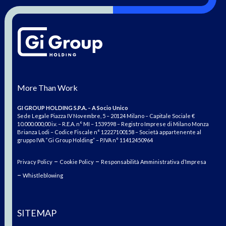
More Than Work
GI GROUP HOLDING S.P.A. – A Socio Unico
Sede Legale Piazza IV Novembre, 5 – 20124 Milano – Capitale Sociale €
10.000.000,00 i.v. – R.E.A. n° MI – 1539598 – Registro Imprese di Milano Monza
Brianza Lodi – Codice Fiscale n° 12227100158 – Società appartenente al
gruppo IVA “Gi Group Holding” – P.IVA n° 11412450964
–
–
Privacy Policy
Cookie Policy
Responsabilità Amministrativa d’Impresa
–
Whistleblowing
SITEMAP