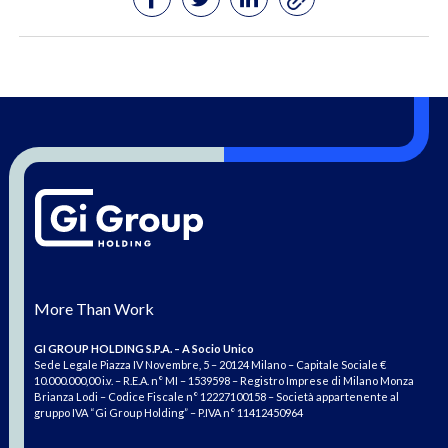
More Than Work
GI GROUP HOLDING S.P.A. – A Socio Unico
Sede Legale Piazza IV Novembre, 5 – 20124 Milano – Capitale Sociale €
10.000.000,00 i.v. – R.E.A. n° MI – 1539598 – Registro Imprese di Milano Monza
Brianza Lodi – Codice Fiscale n° 12227100158 – Società appartenente al
gruppo IVA “Gi Group Holding” – P.IVA n° 11412450964