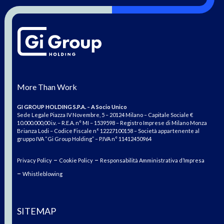
More Than Work
GI GROUP HOLDING S.P.A. – A Socio Unico
Sede Legale Piazza IV Novembre, 5 – 20124 Milano – Capitale Sociale €
10.000.000,00 i.v. – R.E.A. n° MI – 1539598 – Registro Imprese di Milano Monza
Brianza Lodi – Codice Fiscale n° 12227100158 – Società appartenente al
gruppo IVA “Gi Group Holding” – P.IVA n° 11412450964
–
–
Privacy Policy
Cookie Policy
Responsabilità Amministrativa d’Impresa
–
Whistleblowing
SITEMAP