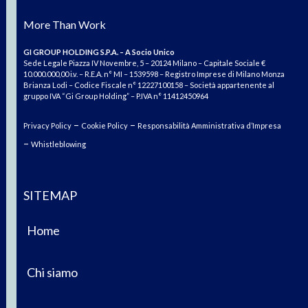
More Than Work
GI GROUP HOLDING S.P.A. – A Socio Unico
Sede Legale Piazza IV Novembre, 5 – 20124 Milano – Capitale Sociale €
10.000.000,00 i.v. – R.E.A. n° MI – 1539598 – Registro Imprese di Milano Monza
Brianza Lodi – Codice Fiscale n° 12227100158 – Società appartenente al
gruppo IVA “Gi Group Holding” – P.IVA n° 11412450964
–
–
Privacy Policy
Cookie Policy
Responsabilità Amministrativa d’Impresa
–
Whistleblowing
SITEMAP
Home
Chi siamo