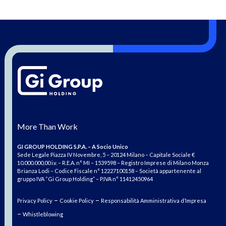
More Than Work
GI GROUP HOLDING S.P.A. – A Socio Unico
Sede Legale Piazza IV Novembre, 5 – 20124 Milano – Capitale Sociale €
10.000.000,00 i.v. – R.E.A. n° MI – 1539598 – Registro Imprese di Milano Monza
Brianza Lodi – Codice Fiscale n° 12227100158 – Società appartenente al
gruppo IVA “Gi Group Holding” – P.IVA n° 11412450964
–
–
Privacy Policy
Cookie Policy
Responsabilità Amministrativa d’Impresa
–
Whistleblowing